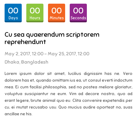
00
00
00
00
Days
Hours
Minutes
Seconds
Cu sea quaerendum scriptorem
reprehendunt
May 2, 2017, 12:00 - May 25, 2017, 12:00
Dhaka, Bangladesh
Lorem ipsum dolor sit amet, lucilius dignissim has ne. Vero
dolorem has et, quando omittam ius ea, ut consul everti indoctum
mea. Ei cum facilisi philosophia, sed no postea meliore gloriatur,
voluptua suscipiantur ne eum. Vim ad decore nostro, quo ad
erant legere, brute animal quo eu. Clita convenire expetendis per
cu, ei mutat recusabo usu. Quo mucius audire oporteat no, suas
ancillae ne his.