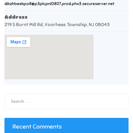
dikzhbeekpo8@p3plcpnl0807.prod.phx3.secureserver.net
Address
219 S Burnt Mill Rd, Voorhees Township, NJ 08043
Recent Comments